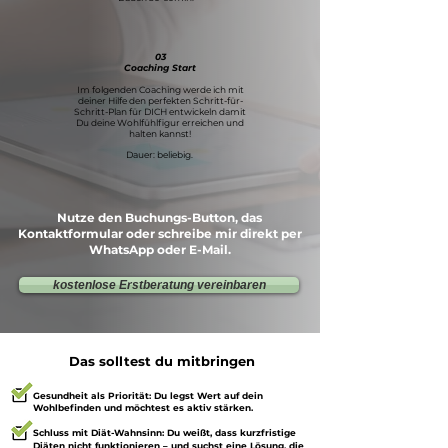
03
Coaching Start
Im folgenden Coaching werde ich mit
deiner Hilfe den perfekten Schritt-für-
Schritt-Plan für DICH entwickeln damit
Du deine Wohlfühlfigur erreichen und
halten kannst!
​Dauer: beliebig.
Nutze den Buchungs-Button, das
Kontaktformular oder schreibe mir direkt per
WhatsApp oder E-Mail.​
kostenlose Erstberatung vereinbaren
Das solltest du mitbringen
Gesundheit als Priorität: Du legst Wert auf dein
Wohlbefinden und möchtest es aktiv stärken.
Schluss mit Diät-Wahnsinn: Du weißt, dass kurzfristige
Diäten nicht funktionieren – und suchst eine Lösung, die