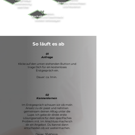
Rezepte, Einkauflisten
Veränderung
und Routinen
statt Diät
V
orlieben,
Kochstil und Geschmack
werden einbezogen
So läuft es ab
01
Anfrage
Klicke auf den unten stehenden Button und
trage Dich für ein kostenloses
Erstgespräch ein.
​Dauer: ca. 1min.
02
Kennenlernen
Im Erstgespräch schauen wir ob mein
Ansatz zu dir passt und nehmen
gemeinsam deinen Alltag unter die
Lupe. Ich gebe dir direkt erste
Lösungsansätze für dein spezifisches
Problem mit. Im Anschluss mache ich
dir ein Angebot. Du kannst dann
entscheiden ob wir weitermachen.​
Dauer: 30-60min.