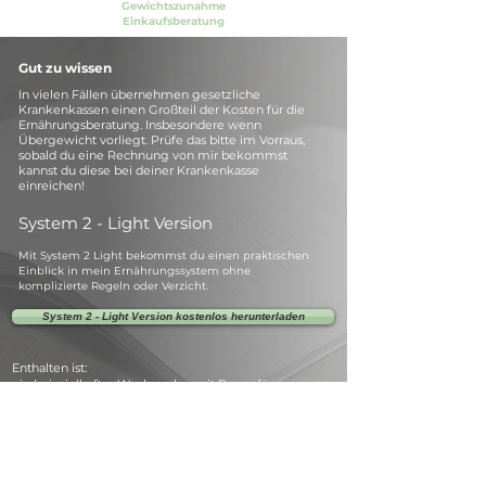
Gewichtszunahme
Einkaufsberatung
Gut zu wissen
In vielen Fällen übernehmen gesetzliche
Krankenkassen einen Großteil der Kosten für die
Ernährungsberatung. Insbesondere wenn
Übergewicht vorliegt. Prüfe das bitte im Vorraus,
sobald du eine Rechnung von mir bekommst
kannst du diese bei deiner Krankenkasse
einreichen!
System 2 - Light Version
Mit System 2 Light bekommst du einen praktischen
Einblick in mein Ernährungssystem ohne
komplizierte Regeln oder Verzicht.
System 2 - Light Version kostenlos herunterladen
Enthalten ist:
ein beispielhafter Wochenplan mit Raum für
Lieblingsgerichte,
spontane Mahlzeiten und Genussmomente.
Coaching-Hinweise
die Grundlage, wie wir im Coaching gemeinsam
arbeiten.