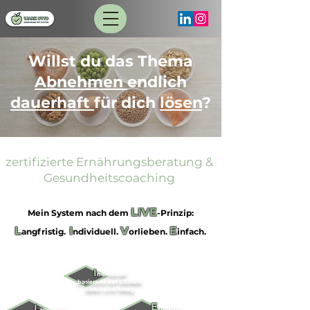
Willst du das Thema
Abnehmen
endlich
dauerhaft
für dich
lösen
?
zertifizierte Ernährungsberatung &
Gesundheitscoaching
LIVE
Mein System nach dem
-Prinzip:
L
I
V
E
angfristig.
ndividuell.
orlieben.
infach.
I
ndividuell
basierend auf DEINEN
Zielen und Alltag
E
L
infache
angfristige