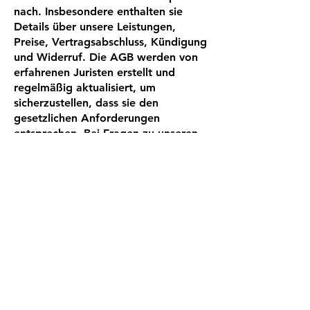
nach. Insbesondere enthalten sie
Details über unsere Leistungen,
Preise, Vertragsabschluss, Kündigung
und Widerruf. Die AGB werden von
erfahrenen Juristen erstellt und
regelmäßig aktualisiert, um
sicherzustellen, dass sie den
gesetzlichen Anforderungen
entsprechen. Bei Fragen zu unseren
AGB stehen wir Ihnen gerne zur
Verfügung.
AGBs
Impressum
Datenschut
z
Cookies
© 2025 Tjark Otto - Ernährung mit System